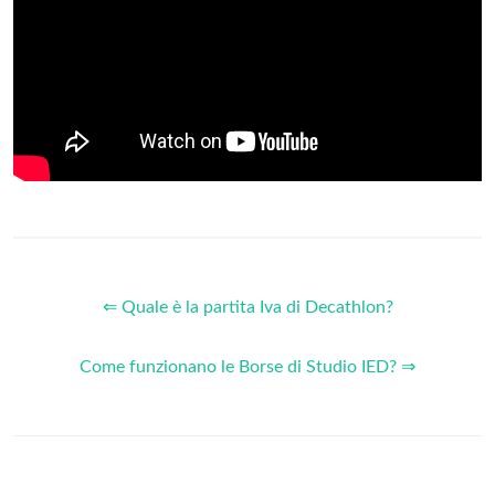
⇐ Quale è la partita Iva di Decathlon?
Come funzionano le Borse di Studio IED? ⇒