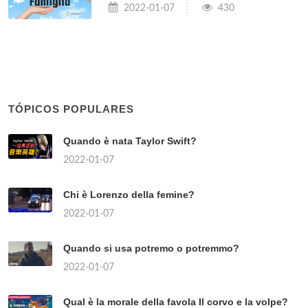
2022-01-07
430
TÓPICOS POPULARES
Quando è nata Taylor Swift?
2022-01-07
Chi è Lorenzo della femine?
2022-01-07
Quando si usa potremo o potremmo?
2022-01-07
Qual è la morale della favola Il corvo e la volpe?