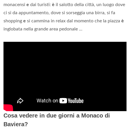
monacensi
e
dai turisti:
è
il salotto della città, un luogo dove
ci si da appuntamento, dove si sorseggia una birra, si fa
shopping
e
si cammina in relax dal momento che la piazza
è
inglobata nella grande area pedonale ...
Cosa vedere in due giorni a Monaco di
Baviera?