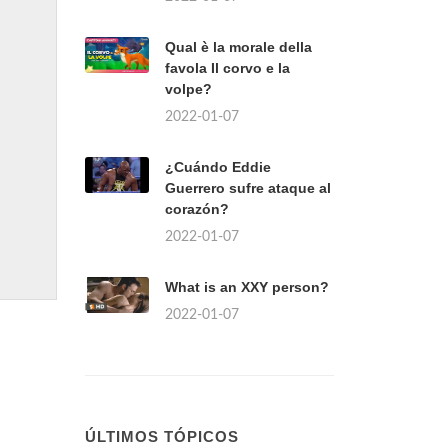
Qual è la morale della
favola Il corvo e la
volpe?
2022-01-07
¿Cuándo Eddie
Guerrero sufre ataque al
corazón?
2022-01-07
What is an XXY person?
2022-01-07
ÚLTIMOS TÓPICOS