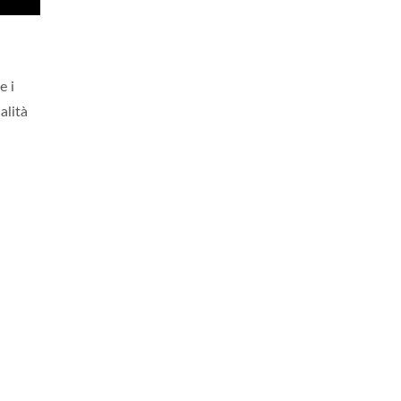
e i
alità