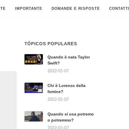
 TE
IMPORTANTE
DOMANDE E RISPOSTE
CONTATT
TÓPICOS POPULARES
Quando è nata Taylor
Swift?
2022-01-07
Chi è Lorenzo della
femine?
2022-01-07
Quando si usa potremo
o potremmo?
2022-01-07