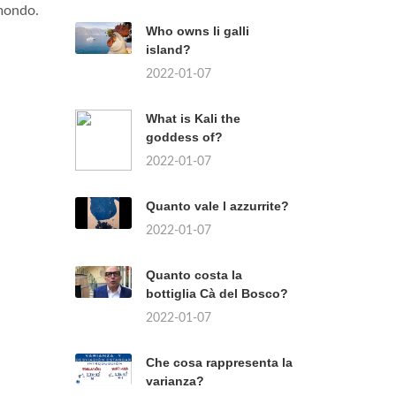
 mondo.
Who owns li galli
island?
2022-01-07
What is Kali the
goddess of?
2022-01-07
Quanto vale l azzurrite?
2022-01-07
Quanto costa la
bottiglia Cà del Bosco?
2022-01-07
Che cosa rappresenta la
varianza?