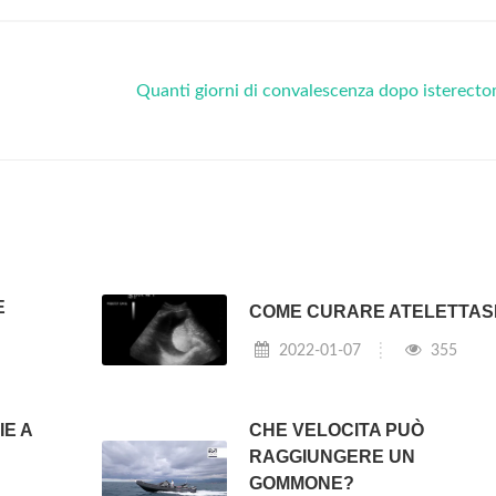
Quanti giorni di convalescenza dopo isterect
E
COME CURARE ATELETTAS
2022-01-07
355
IE A
CHE VELOCITA PUÒ
RAGGIUNGERE UN
GOMMONE?