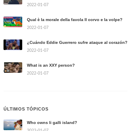
2022-01-07
Qual è la morale della favola Il corvo e la volpe?
2022-01-07
¿Cuándo Eddie Guerrero sufre ataque al corazón?
2022-01-07
What is an XXY person?
2022-01-07
ÚLTIMOS TÓPICOS
Who owns li galli island?
2022-01-07