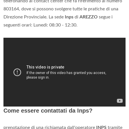
telefonando al contact center che fa riferimento al numero
803164, dove si possono svolgere tutte le pratiche di una
Direzione Provinciale. La sede
Inps
di
AREZZO
segue i
seguenti orari: Lunedì: 08:30 - 12:30.
Come essere contattati da Inps?
prenotazione di una richiamata dall'operatore
INPS
tramite