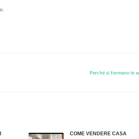
o.
Perché si formano le 
R
COME VENDERE CASA