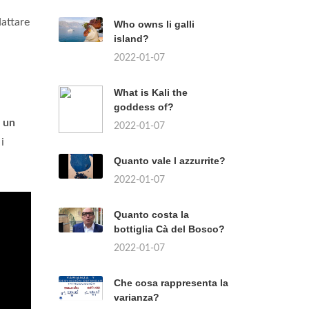
attare
Who owns li galli
island?
2022-01-07
What is Kali the
goddess of?
n
un
2022-01-07
i
Quanto vale l azzurrite?
2022-01-07
Quanto costa la
bottiglia Cà del Bosco?
2022-01-07
Che cosa rappresenta la
varianza?