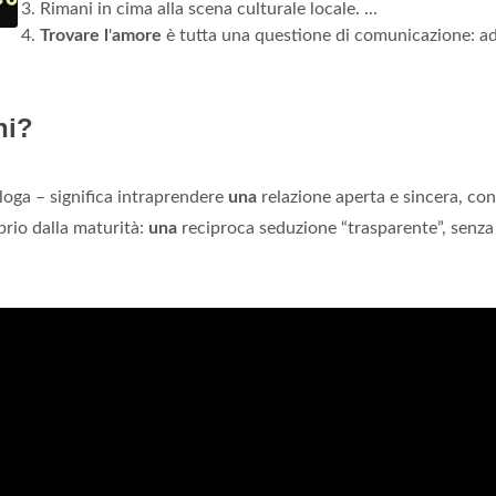
Rimani in cima alla scena culturale locale. ...
Trovare l
'
amore
è tutta una questione di comunicazione: ad
ni?
loga – significa intraprendere
una
relazione aperta e sincera, co
prio dalla maturità:
una
reciproca seduzione “trasparente”, senza 