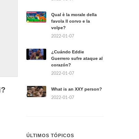
Qual è la morale della
favola Il corvo e la
volpe?
2022-01-07
¿Cuándo Eddie
Guerrero sufre ataque al
corazón?
2022-01-07
i?
What is an XXY person?
2022-01-07
ÚLTIMOS TÓPICOS