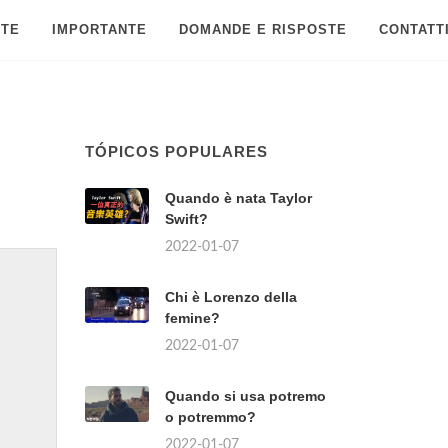
 TE
IMPORTANTE
DOMANDE E RISPOSTE
CONTATT
TÓPICOS POPULARES
Quando è nata Taylor
Swift?
2022-01-07
Chi è Lorenzo della
femine?
2022-01-07
Quando si usa potremo
o potremmo?
2022-01-07