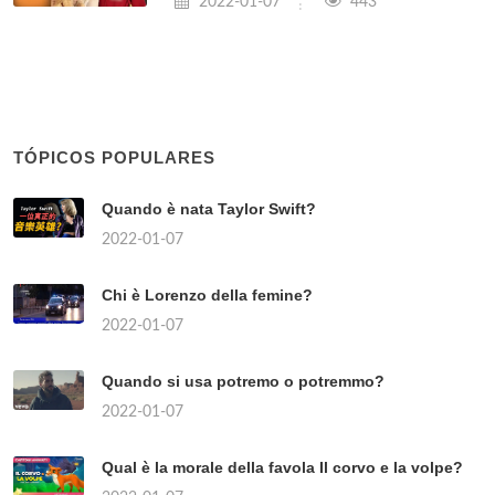
2022-01-07
443
TÓPICOS POPULARES
Quando è nata Taylor Swift?
2022-01-07
Chi è Lorenzo della femine?
2022-01-07
Quando si usa potremo o potremmo?
2022-01-07
Qual è la morale della favola Il corvo e la volpe?