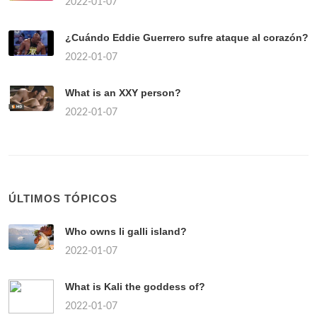
2022-01-07
¿Cuándo Eddie Guerrero sufre ataque al corazón?
2022-01-07
What is an XXY person?
2022-01-07
ÚLTIMOS TÓPICOS
Who owns li galli island?
2022-01-07
What is Kali the goddess of?
2022-01-07