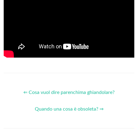
⇐ Cosa vuol dire parenchima ghiandolare?
Quando una cosa è obsoleta? ⇒