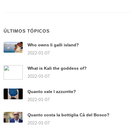
ÚLTIMOS TÓPICOS
Who owns li galli island?
2022-01-07
What is Kali the goddess of?
2022-01-07
Quanto vale l azzurrite?
2022-01-07
Quanto costa la bottiglia Cà del Bosco?
2022-01-07