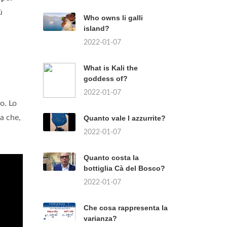
ù
Who owns li galli
island?
2022-01-07
What is Kali the
goddess of?
2022-01-07
o. Lo
ca che,
Quanto vale l azzurrite?
2022-01-07
Quanto costa la
bottiglia Cà del Bosco?
2022-01-07
Che cosa rappresenta la
varianza?