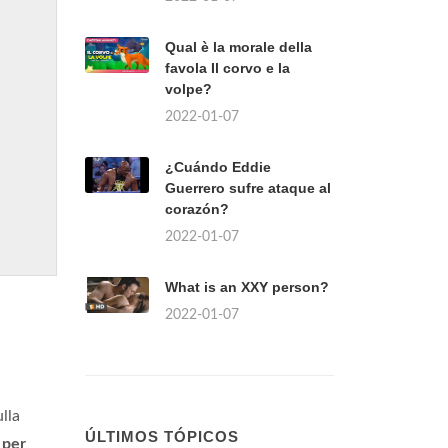
Qual è la morale della
favola Il corvo e la
volpe?
2022-01-07
¿Cuándo Eddie
Guerrero sufre ataque al
corazón?
2022-01-07
What is an XXY person?
2022-01-07
lla
ÚLTIMOS TÓPICOS
 per