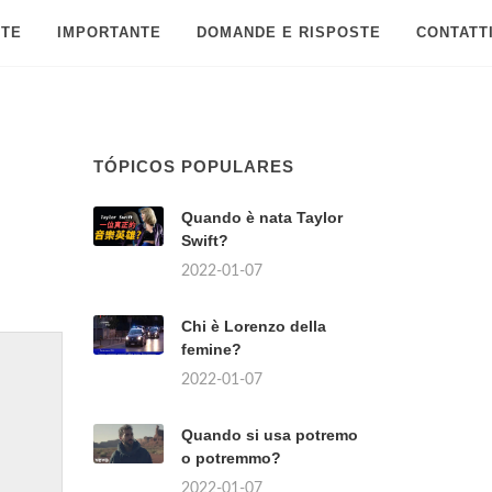
 TE
IMPORTANTE
DOMANDE E RISPOSTE
CONTATT
TÓPICOS POPULARES
Quando è nata Taylor
Swift?
2022-01-07
Chi è Lorenzo della
femine?
2022-01-07
Quando si usa potremo
o potremmo?
2022-01-07