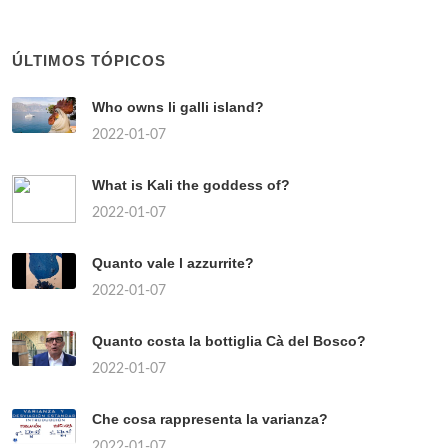
ÚLTIMOS TÓPICOS
Who owns li galli island?
2022-01-07
What is Kali the goddess of?
2022-01-07
Quanto vale l azzurrite?
2022-01-07
Quanto costa la bottiglia Cà del Bosco?
2022-01-07
Che cosa rappresenta la varianza?
2022-01-07