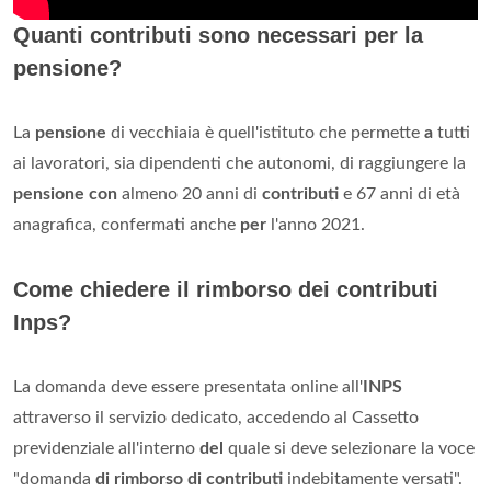
Quanti contributi sono necessari per la
pensione?
La
pensione
di vecchiaia è quell'istituto che permette
a
tutti
ai lavoratori, sia dipendenti che autonomi, di raggiungere la
pensione con
almeno 20 anni di
contributi
e 67 anni di età
anagrafica, confermati anche
per
l'anno 2021.
Come chiedere il rimborso dei contributi
Inps?
La domanda deve essere presentata online all'
INPS
attraverso il servizio dedicato, accedendo al Cassetto
previdenziale all'interno
del
quale si deve selezionare la voce
"domanda
di rimborso di contributi
indebitamente versati".