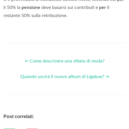
il 50% la
pensione
deve basarsi sui contributi e
per
il
restante 50% sulla retribuzione.
⇐ Come descrivere una sfilata di moda?
Quando uscirà il nuovo album di Ligabue? ⇒
Post correlati: