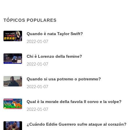
TÓPICOS POPULARES
Quando è nata Taylor Swift?
2022-01-07
Chi è Lorenzo della femine?
2022-01-07
Quando si usa potremo o potremmo?
2022-01-07
Qual è la morale della favola Il corvo e la volpe?
2022-01-07
¿Cuándo Eddie Guerrero sufre ataque al corazón?