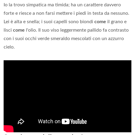
Io la trovo simpatica ma timida; ha un carattere davvero
forte e riesce a non farsi mettere i piedi in testa da nessuno.
Lei è alta e snella; i suoi capelli sono biondi
come
il grano e
lisci
come
l'olio. Il suo viso leggermente pallido fa contrasto
con i suoi occhi verde smeraldo mescolati con un azzurro
cielo.