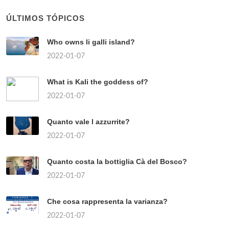
ÚLTIMOS TÓPICOS
Who owns li galli island?
2022-01-07
What is Kali the goddess of?
2022-01-07
Quanto vale l azzurrite?
2022-01-07
Quanto costa la bottiglia Cà del Bosco?
2022-01-07
Che cosa rappresenta la varianza?
2022-01-07