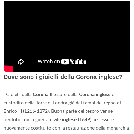
Dove sono i gioielli della Corona inglese?
I Gioielli della
Corona
Il tesoro della
Corona inglese
è
custodito nella Torre di Londra già dai tempi del regno di
Enrico III (1216-1272). Buona parte del tesoro venne
perduto con la guerra civile
inglese
(1649) per essere
nuovamente costituito con la restaurazione della monarchia