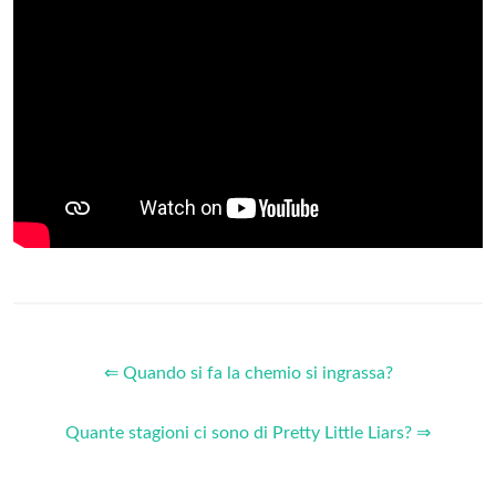
⇐ Quando si fa la chemio si ingrassa?
Quante stagioni ci sono di Pretty Little Liars? ⇒