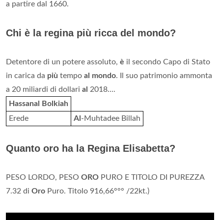
a partire dal 1660.
Chi è la regina più ricca del mondo?
Detentore di un potere assoluto,
è
il secondo Capo di Stato
in carica da
più
tempo
al mondo
. Il suo patrimonio ammonta
a 20 miliardi di dollari
al
2018....
Hassanal Bolkiah
Erede
Al
-Muhtadee Billah
Quanto oro ha la Regina Elisabetta?
PESO LORDO, PESO
ORO
PURO E TITOLO DI PUREZZA
7.32 di
Oro
Puro. Titolo 916,66°°° /22kt.)