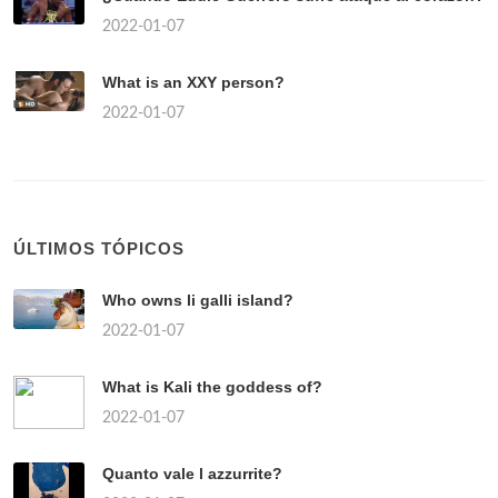
2022-01-07
What is an XXY person?
2022-01-07
ÚLTIMOS TÓPICOS
Who owns li galli island?
2022-01-07
What is Kali the goddess of?
2022-01-07
Quanto vale l azzurrite?