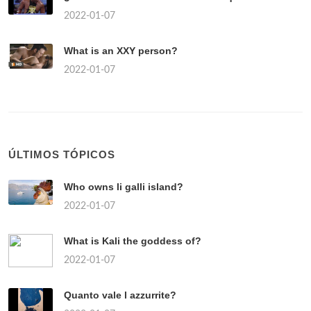
2022-01-07
What is an XXY person?
2022-01-07
ÚLTIMOS TÓPICOS
Who owns li galli island?
2022-01-07
What is Kali the goddess of?
2022-01-07
Quanto vale l azzurrite?