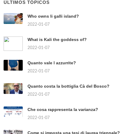
ÚLTIMOS TÓPICOS
Who owns li galli island?
2022-01-07
What is Kali the goddess of?
2022-01-07
Quanto vale l azzurrite?
2022-01-07
Quanto costa la bottiglia Cà del Bosco?
2022-01-07
Che cosa rappresenta la varianza?
2022-01-07
Come si imposta una tesi di laurea triennale?