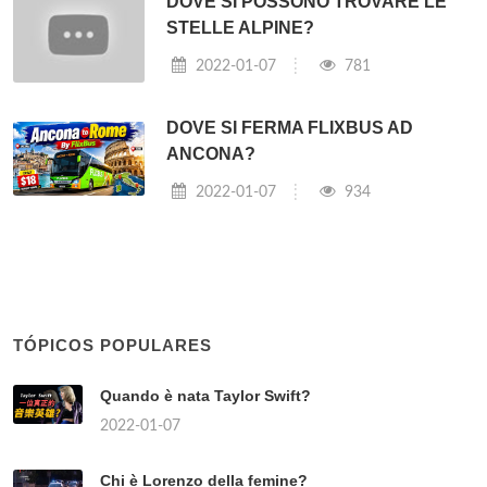
DOVE SI POSSONO TROVARE LE
STELLE ALPINE?
2022-01-07
781
DOVE SI FERMA FLIXBUS AD
ANCONA?
2022-01-07
934
TÓPICOS POPULARES
Quando è nata Taylor Swift?
2022-01-07
Chi è Lorenzo della femine?