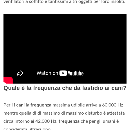
ventilatori a soffitto e tantissimi altri oggetti per loro insoliti.
Quale è la frequenza che dà fastidio ai cani?
Per i i
cani
la
frequenza
massima udibile arriva a 60.000 Hz
mentre quella di di massimo di massimo disturbo è attestata
circa intorno
ai
42.000 Hz,
frequenza
che per gli umani è
considerata ultrasuono.