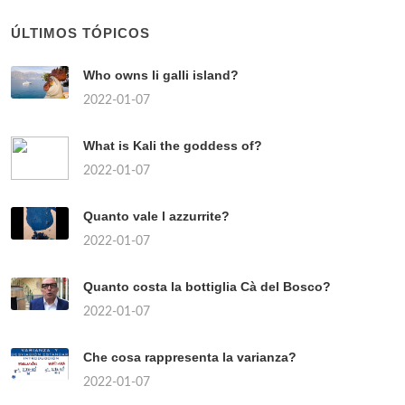
ÚLTIMOS TÓPICOS
Who owns li galli island?
2022-01-07
What is Kali the goddess of?
2022-01-07
Quanto vale l azzurrite?
2022-01-07
Quanto costa la bottiglia Cà del Bosco?
2022-01-07
Che cosa rappresenta la varianza?
2022-01-07