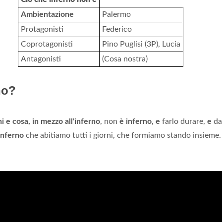
Ambientazione
Palermo
Protagonisti
Federico
Coprotagonisti
Pino Puglisi (3P), Lucia
Antagonisti
(Cosa nostra)
no?
hi e cosa, in mezzo all
'
inferno
, non
è inferno
,
e
farlo durare,
e
da
inferno
che abitiamo tutti i giorni, che formiamo stando insieme