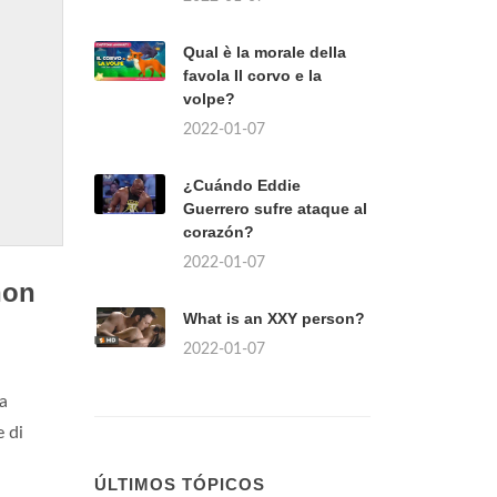
Qual è la morale della
favola Il corvo e la
volpe?
2022-01-07
¿Cuándo Eddie
Guerrero sufre ataque al
corazón?
2022-01-07
non
What is an XXY person?
2022-01-07
a
e di
ÚLTIMOS TÓPICOS