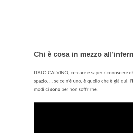
Chi è cosa in mezzo all'infer
ITALO CALVINO, cercare
e
saper riconoscere
c
spazio. ... se ce n'
è
uno,
è
quello che
è
già qui, l'
modi ci
sono
per non soffrirne.