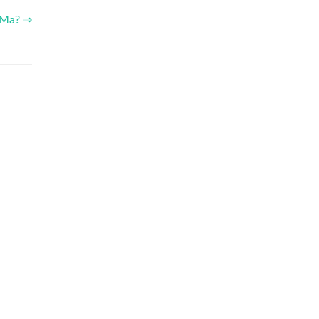
 Ma? ⇒
?