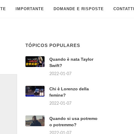
 TE
IMPORTANTE
DOMANDE E RISPOSTE
CONTATT
TÓPICOS POPULARES
Quando è nata Taylor
Swift?
2022-01-07
Chi è Lorenzo della
femine?
2022-01-07
Quando si usa potremo
o potremmo?
2022-01-07