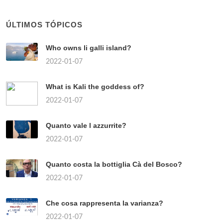
ÚLTIMOS TÓPICOS
Who owns li galli island?
2022-01-07
What is Kali the goddess of?
2022-01-07
Quanto vale l azzurrite?
2022-01-07
Quanto costa la bottiglia Cà del Bosco?
2022-01-07
Che cosa rappresenta la varianza?
2022-01-07