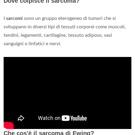
Dove colpisce il sarcoma?
I
sarcomi
sono un gruppo eterogeneo di tumori che si
sviluppano in diversi tipi di tessuti corporei come muscoli,
tendini, legamenti, cartilagine, tessuto adiposo, vasi
sanguigni o linfatici e nervi.
Che cos'è il sarcoma di Ewing?