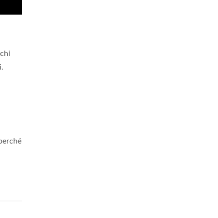
 chi
i.
 perché