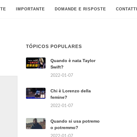
 TE
IMPORTANTE
DOMANDE E RISPOSTE
CONTATT
TÓPICOS POPULARES
Quando è nata Taylor
Swift?
2022-01-07
Chi è Lorenzo della
femine?
2022-01-07
Quando si usa potremo
o potremmo?
2022-01-07