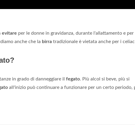
a
evitare
per le donne in gravidanza, durante l'allattamento e per
cordiamo anche che la
birra
tradizionale è vietata anche per i celiac
gato?
anze in grado di danneggiare il
fegato
. Più alcol si beve, più si
gato
all'inizio può continuare a funzionare per un certo periodo,