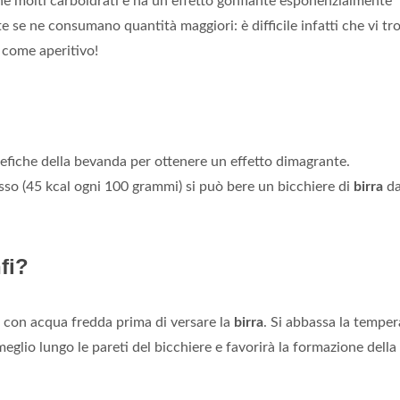
e molti carboidrati e ha un effetto gonfiante esponenzialmente
te se ne consumano quantità maggiori: è difficile infatti che vi tr
come aperitivo!
nefiche della bevanda per ottenere un effetto dimagrante.
so (45 kcal ogni 100 grammi) si può bere un bicchiere di
birra
da
fi?
o con acqua fredda prima di versare la
birra
. Si abbassa la tempe
eglio lungo le pareti del bicchiere e favorirà la formazione della