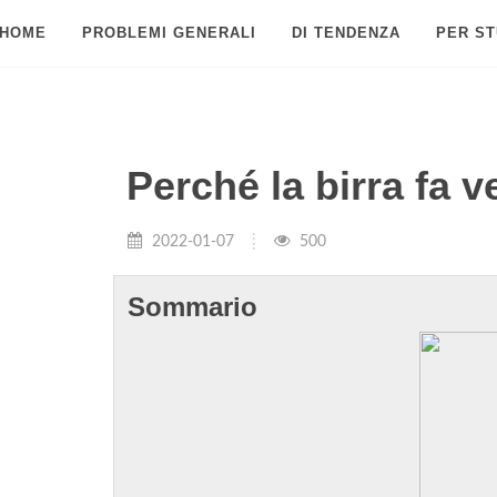
HOME
PROBLEMI GENERALI
DI TENDENZA
PER ST
Perché la birra fa v
2022-01-07
500
Sommario