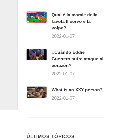
Qual è la morale della
favola Il corvo e la
volpe?
2022-01-07
¿Cuándo Eddie
Guerrero sufre ataque al
corazón?
2022-01-07
What is an XXY person?
2022-01-07
ÚLTIMOS TÓPICOS