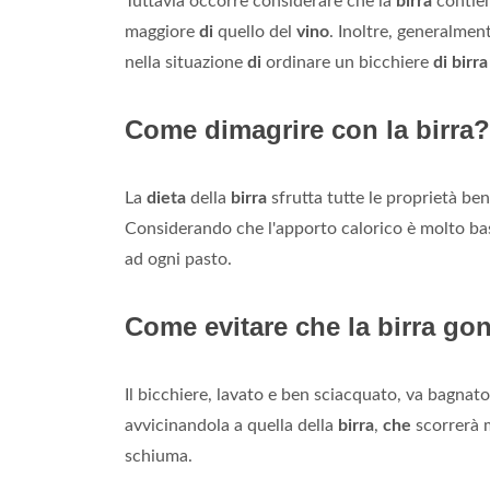
Tuttavia occorre considerare che la
birra
contien
maggiore
di
quello del
vino
. Inoltre, generalmen
nella situazione
di
ordinare un bicchiere
di birra
Come dimagrire con la birra?
La
dieta
della
birra
sfrutta tutte le proprietà be
Considerando che l'apporto calorico è molto bas
ad ogni pasto.
Come evitare che la birra gon
Il bicchiere, lavato e ben sciacquato, va bagnat
avvicinandola a quella della
birra
,
che
scorrerà m
schiuma.