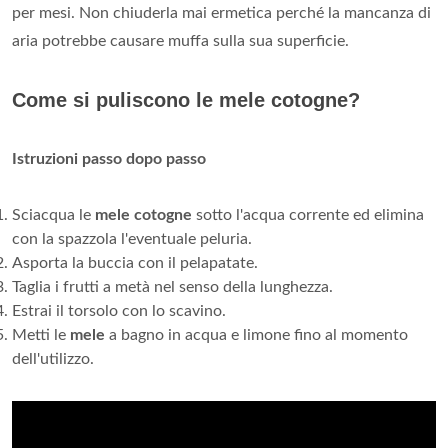
per mesi. Non chiuderla mai ermetica perché la mancanza di
aria potrebbe causare muffa sulla sua superficie.
Come si puliscono le mele cotogne?
Istruzioni passo dopo passo
Sciacqua le
mele cotogne
sotto l'acqua corrente ed elimina
con la spazzola l'eventuale peluria.
Asporta la buccia con il pelapatate.
Taglia i frutti a metà nel senso della lunghezza.
Estrai il torsolo con lo scavino.
Metti le
mele
a bagno in acqua e limone fino al momento
dell'utilizzo.