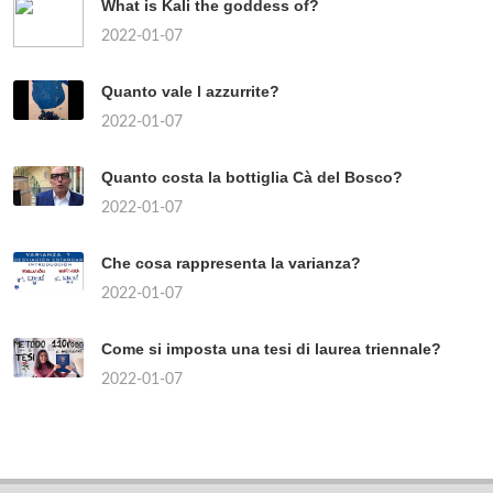
What is Kali the goddess of?
2022-01-07
Quanto vale l azzurrite?
2022-01-07
Quanto costa la bottiglia Cà del Bosco?
2022-01-07
Che cosa rappresenta la varianza?
2022-01-07
Come si imposta una tesi di laurea triennale?
2022-01-07