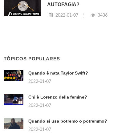
AUTOFAGIA?
2022-01-07
3436
TÓPICOS POPULARES
Quando è nata Taylor Swift?
2022-01-07
Chi è Lorenzo della femine?
2022-01-07
Quando si usa potremo o potremmo?
2022-01-07