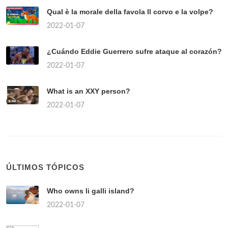
Qual è la morale della favola Il corvo e la volpe?
2022-01-07
¿Cuándo Eddie Guerrero sufre ataque al corazón?
2022-01-07
What is an XXY person?
2022-01-07
ÚLTIMOS TÓPICOS
Who owns li galli island?
2022-01-07