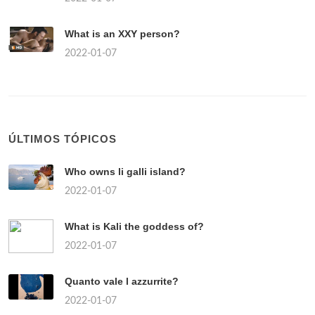
What is an XXY person?
2022-01-07
ÚLTIMOS TÓPICOS
Who owns li galli island?
2022-01-07
What is Kali the goddess of?
2022-01-07
Quanto vale l azzurrite?
2022-01-07