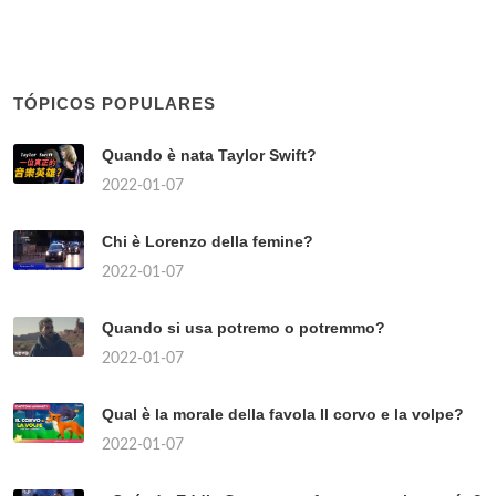
TÓPICOS POPULARES
Quando è nata Taylor Swift?
2022-01-07
Chi è Lorenzo della femine?
2022-01-07
Quando si usa potremo o potremmo?
2022-01-07
Qual è la morale della favola Il corvo e la volpe?
2022-01-07