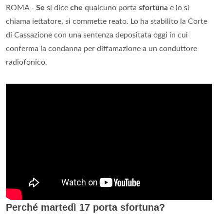
ROMA -
Se
si dice
che
qualcuno porta
sfortuna
e lo si
chiama iettatore, si commette reato. Lo ha stabilito la Corte
di Cassazione con una sentenza depositata oggi in cui
conferma la condanna per diffamazione a un conduttore
radiofonico.
Perché martedì 17 porta sfortuna?