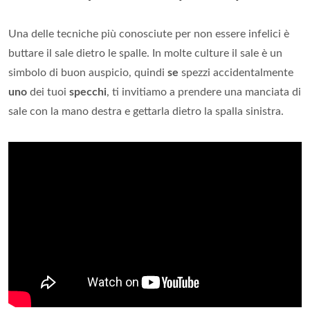
Una delle tecniche più conosciute per non essere infelici è
buttare il sale dietro le spalle. In molte culture il sale è un
simbolo di buon auspicio, quindi
se
spezzi accidentalmente
uno
dei tuoi
specchi
, ti invitiamo a prendere una manciata di
sale con la mano destra e gettarla dietro la spalla sinistra.