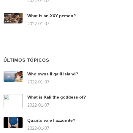
2022-01-07
What is an XXY person?
2022-01-07
ÚLTIMOS TÓPICOS
Who owns li galli island?
2022-01-07
What is Kali the goddess of?
2022-01-07
Quanto vale l azzurrite?
2022-01-07