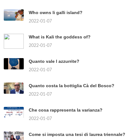
Who owns li galli island?
2022-01-07
What is Kali the goddess of?
2022-01-07
Quanto vale l azzurrite?
2022-01-07
Quanto costa la bottiglia Cà del Bosco?
2022-01-07
Che cosa rappresenta la varianza?
2022-01-07
Come si imposta una tesi di laurea triennale?