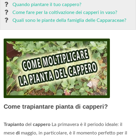
Quando piantare il tuo cappero?
Come fare per la coltivazione dei capperi in vaso?
Quali sono le piante della famiglia delle Capparaceae?
Come trapiantare pianta di capperi?
Trapianto
del
cappero
La primavera è il periodo ideale: il
mese
di
maggio, in particolare, è il momento perfetto per il