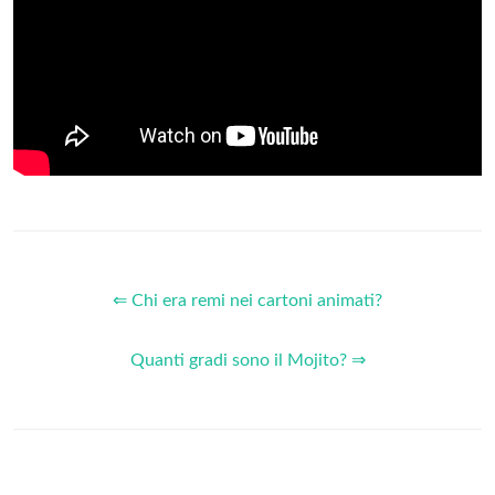
⇐ Chi era remi nei cartoni animati?
Quanti gradi sono il Mojito? ⇒