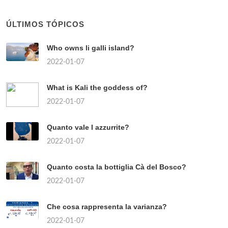
ÚLTIMOS TÓPICOS
Who owns li galli island?
2022-01-07
What is Kali the goddess of?
2022-01-07
Quanto vale l azzurrite?
2022-01-07
Quanto costa la bottiglia Cà del Bosco?
2022-01-07
Che cosa rappresenta la varianza?
2022-01-07