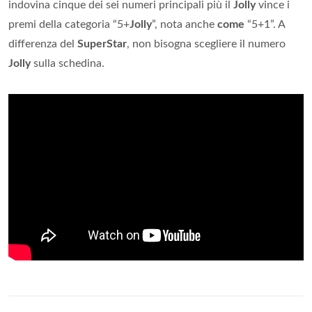
indovina cinque dei sei numeri principali più il
Jolly
vince i
premi della categoria “5+
Jolly
”, nota anche
come
“5+1”. A
differenza del
SuperStar
, non bisogna scegliere il numero
Jolly
sulla schedina.