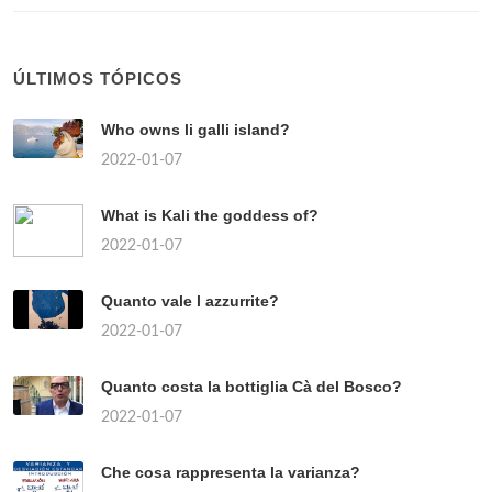
ÚLTIMOS TÓPICOS
Who owns li galli island?
2022-01-07
What is Kali the goddess of?
2022-01-07
Quanto vale l azzurrite?
2022-01-07
Quanto costa la bottiglia Cà del Bosco?
2022-01-07
Che cosa rappresenta la varianza?