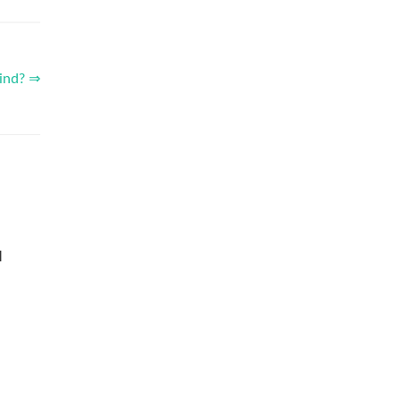
ind? ⇒
I