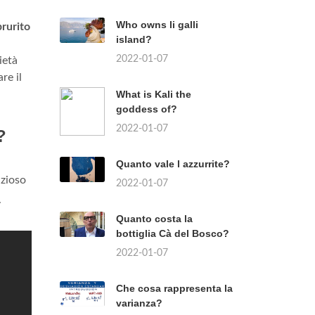
Who owns li galli
prurito
island?
2022-01-07
ietà
re il
What is Kali the
goddess of?
2022-01-07
?
Quanto vale l azzurrite?
izioso
2022-01-07
.
Quanto costa la
bottiglia Cà del Bosco?
2022-01-07
Che cosa rappresenta la
varianza?