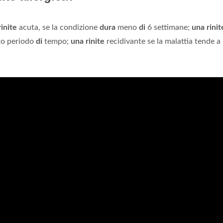
inite
acuta, se la condizione
dura
meno
di
6 settimane;
una rinit
sto periodo
di
tempo;
una rinite
recidivante se la malattia tende a