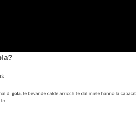
ola?
i:
mal di
gola
, le bevande calde arricchite dal miele hanno la capacit
o. ...