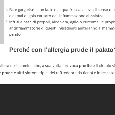
Fare gargarismi con latte o acqua fresca: allevia il senso di
e di mal di gola causato dall'infiammazione al
palato
;
infusi a base di propoli, aloe vera, aglio o curcuma: le propr
antinfiammatorie di questi ingredienti aiuteranno a sfiamma
palato
;
Perché con l'allergia prude il palato
a allora dell'istamina che, a sua volta, provoca
prurito
e il circolo v
e
prude
e altri sintomi tipici del raffreddore da fieno) è innescato