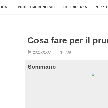
HOME
PROBLEMI GENERALI
DI TENDENZA
PER ST
Cosa fare per il prur
2022-01-07
708
Sommario