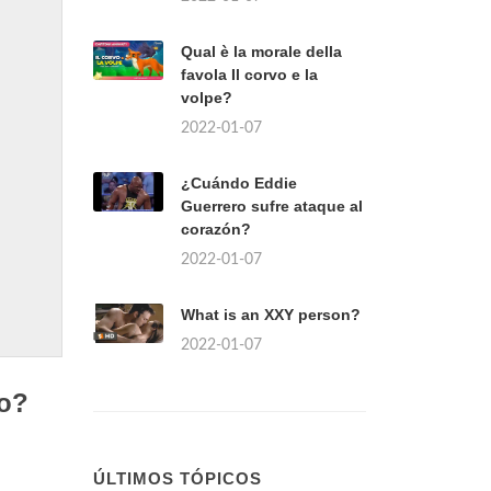
Qual è la morale della
favola Il corvo e la
volpe?
2022-01-07
¿Cuándo Eddie
Guerrero sufre ataque al
corazón?
2022-01-07
What is an XXY person?
2022-01-07
to?
ÚLTIMOS TÓPICOS