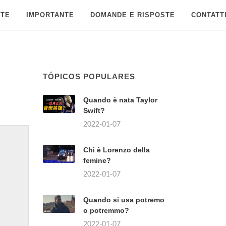
 TE
IMPORTANTE
DOMANDE E RISPOSTE
CONTATT
TÓPICOS POPULARES
Quando è nata Taylor
Swift?
2022-01-07
Chi è Lorenzo della
femine?
2022-01-07
Quando si usa potremo
o potremmo?
2022-01-07