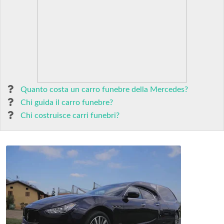
Quanto costa un carro funebre della Mercedes?
Chi guida il carro funebre?
Chi costruisce carri funebri?