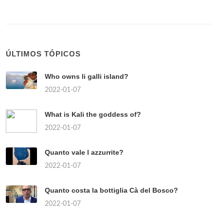
ÚLTIMOS TÓPICOS
Who owns li galli island?
2022-01-07
What is Kali the goddess of?
2022-01-07
Quanto vale l azzurrite?
2022-01-07
Quanto costa la bottiglia Cà del Bosco?
2022-01-07