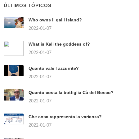
ÚLTIMOS TÓPICOS
Who owns li galli island?
2022-01-07
What is Kali the goddess of?
2022-01-07
Quanto vale l azzurrite?
2022-01-07
Quanto costa la bottiglia Cà del Bosco?
2022-01-07
Che cosa rappresenta la varianza?
2022-01-07