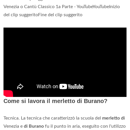
Venezia o Cantù Classico 1a Parte - YouTubeYouTubeInizio
del clip suggeritoFine del clip suggerito
Come si lavora il merletto di Burano?
Tecnica. La tecnica che caratterizzò la scuola del
merletto di
Venezia e
di Burano
fu il punto in aria, eseguito con l'utilizzo