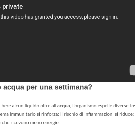
o acqua per una settimana?
ere alcun liquido oltre all'
acqua
, l'organismo espelle diverse to
istema immunitario
si
rinforza; Il rischio di infiammazioni
si
riduce;
o che ricevono meno energie.