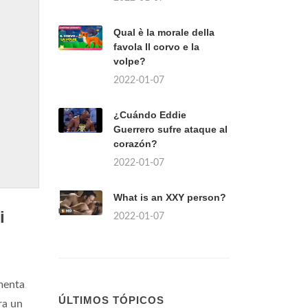
Qual è la morale della
favola Il corvo e la
volpe?
2022-01-07
¿Cuándo Eddie
Guerrero sufre ataque al
corazón?
2022-01-07
What is an XXY person?
i
2022-01-07
umenta
ÚLTIMOS TÓPICOS
ra un