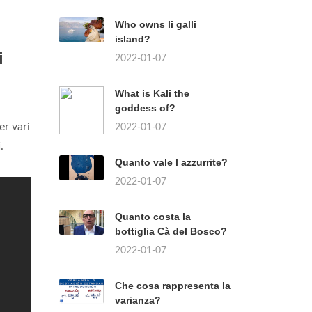
Who owns li galli
island?
i
2022-01-07
What is Kali the
goddess of?
er vari
2022-01-07
i
.
Quanto vale l azzurrite?
2022-01-07
Quanto costa la
bottiglia Cà del Bosco?
2022-01-07
Che cosa rappresenta la
varianza?