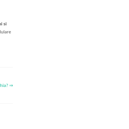
i si
lulare
chia? ⇒