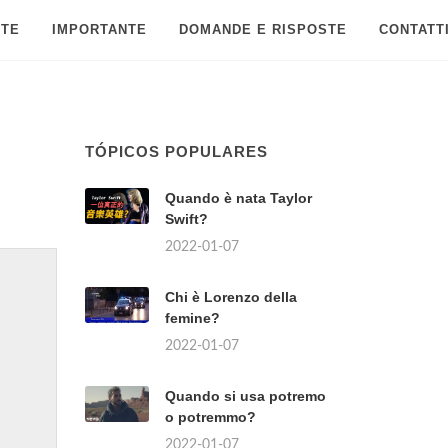
 TE
IMPORTANTE
DOMANDE E RISPOSTE
CONTATT
TÓPICOS POPULARES
?
Quando è nata Taylor
Swift?
2022-01-07
Chi è Lorenzo della
femine?
2022-01-07
Quando si usa potremo
o potremmo?
2022-01-07