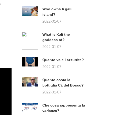
al
Who owns li galli
island?
2022-01-07
What is Kali the
goddess of?
2022-01-07
Quanto vale l azzurrite?
2022-01-07
Quanto costa la
bottiglia Cà del Bosco?
2022-01-07
Che cosa rappresenta la
varianza?