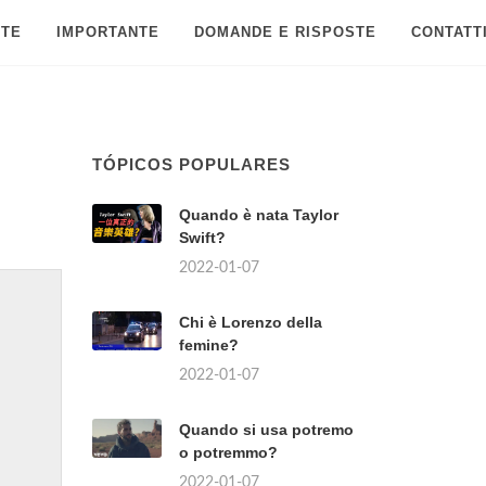
 TE
IMPORTANTE
DOMANDE E RISPOSTE
CONTATT
TÓPICOS POPULARES
Quando è nata Taylor
Swift?
2022-01-07
Chi è Lorenzo della
femine?
2022-01-07
Quando si usa potremo
o potremmo?
2022-01-07