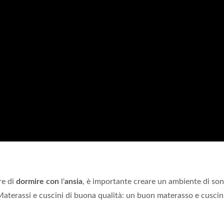
re di
dormire con
l'
ansia
, è importante creare un ambiente di so
Materassi e cuscini di buona qualità: un buon materasso e cuscin