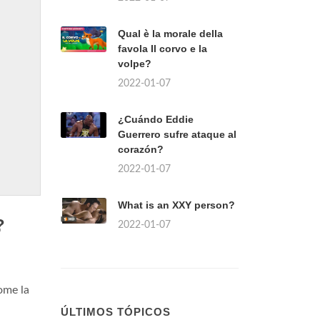
Qual è la morale della
favola Il corvo e la
volpe?
2022-01-07
¿Cuándo Eddie
Guerrero sufre ataque al
corazón?
2022-01-07
What is an XXY person?
?
2022-01-07
ome la
ÚLTIMOS TÓPICOS