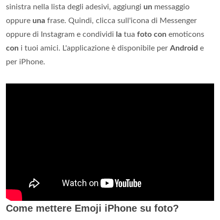
sinistra nella lista degli adesivi, aggiungi
un
messaggio
oppure
una
frase. Quindi, clicca sull'icona di Messenger
oppure di Instagram e condividi
la
tua
foto con
emoticons
con
i tuoi amici. L'applicazione è disponibile per
Android
e
per iPhone.
Come mettere Emoji iPhone su foto?