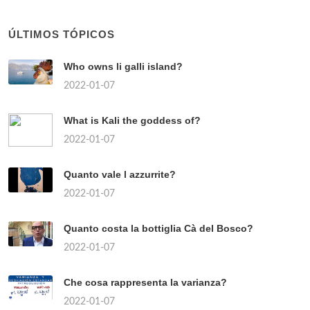
ÚLTIMOS TÓPICOS
Who owns li galli island?
2022-01-07
What is Kali the goddess of?
2022-01-07
Quanto vale l azzurrite?
2022-01-07
Quanto costa la bottiglia Cà del Bosco?
2022-01-07
Che cosa rappresenta la varianza?
2022-01-07