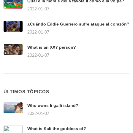
Qual è la morale della favola Il corvo e la volpe?
2022-01-07
¿Cuándo Eddie Guerrero sufre ataque al corazón?
2022-01-07
What is an XXY person?
2022-01-07
ÚLTIMOS TÓPICOS
Who owns li galli island?
2022-01-07
What is Kali the goddess of?