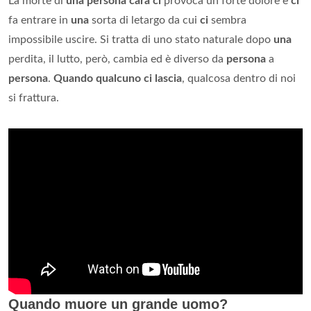
La morte di
una persona cara ci
provoca un forte dolore e
ci
fa entrare in
una
sorta di letargo da cui
ci
sembra
impossibile uscire. Si tratta di uno stato naturale dopo
una
perdita, il lutto, però, cambia ed è diverso da
persona
a
persona
.
Quando qualcuno ci lascia
, qualcosa dentro di noi
si frattura.
Quando muore un grande uomo?