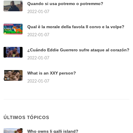
Quando si usa potremo o potremmo?
2022-01-07
Qual è la morale della favola Il corvo e la volpe?
2022-01-07
¿Cuándo Eddie Guerrero sufre ataque al corazón?
2022-01-07
What is an XXY person?
2022-01-07
ÚLTIMOS TÓPICOS
Who owns li galli island?