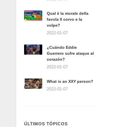
Qual è la morale della
favola Il corvo e la
volpe?
2022-01-07
¿Cuándo Eddie
Guerrero sufre ataque al
corazón?
2022-01-07
What is an XXY person?
2022-01-07
ÚLTIMOS TÓPICOS