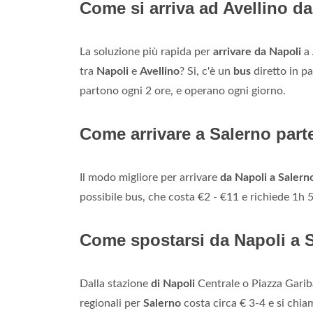
Come si arriva ad Avellino d
La soluzione più rapida per
arrivare da Napoli
a
tra
Napoli
e
Avellino
? Si, c'è un
bus
diretto in p
partono ogni 2 ore, e operano ogni giorno.
Come arrivare a Salerno par
Il modo migliore per arrivare
da Napoli a Salern
possibile bus, che costa €2 - €11 e richiede 1h 
Come spostarsi da Napoli a 
Dalla stazione
di Napoli
Centrale o Piazza Garib
regionali per
Salerno
costa circa € 3-4 e si chia