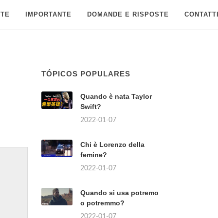
 TE
IMPORTANTE
DOMANDE E RISPOSTE
CONTATT
TÓPICOS POPULARES
Quando è nata Taylor
Swift?
2022-01-07
Chi è Lorenzo della
femine?
2022-01-07
Quando si usa potremo
o potremmo?
2022-01-07