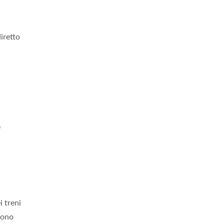
iretto
è
i treni
sono