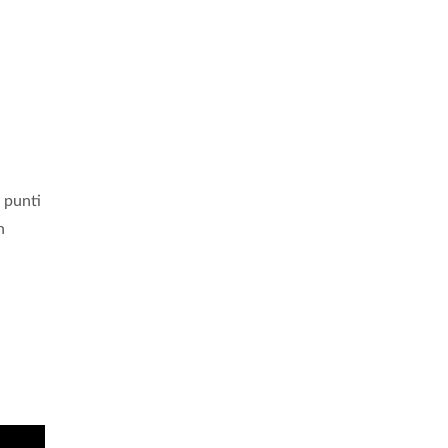
 punti
n