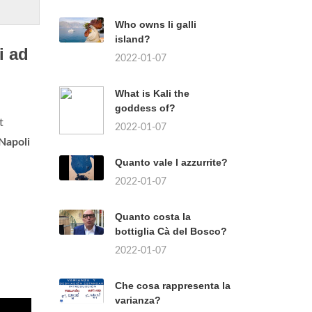
Who owns li galli
island?
i ad
2022-01-07
What is Kali the
goddess of?
t
2022-01-07
Napoli
Quanto vale l azzurrite?
2022-01-07
Quanto costa la
bottiglia Cà del Bosco?
2022-01-07
Che cosa rappresenta la
varianza?