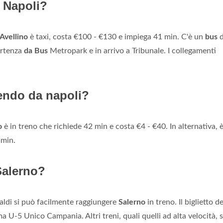
a Napoli?
Avellino
è taxi, costa €100 - €130 e impiega 41 min. C'è un
bus
d
artenza
da Bus
Metropark e in arrivo a Tribunale. I collegamenti
tendo da napoli?
o
è in treno che richiede 42 min e costa €4 - €40. In alternativa, 
5min.
Salerno?
aldi si può facilmente raggiungere
Salerno
in treno. Il biglietto de
ma U-5 Unico Campania. Altri treni, quali quelli ad alta velocità, 