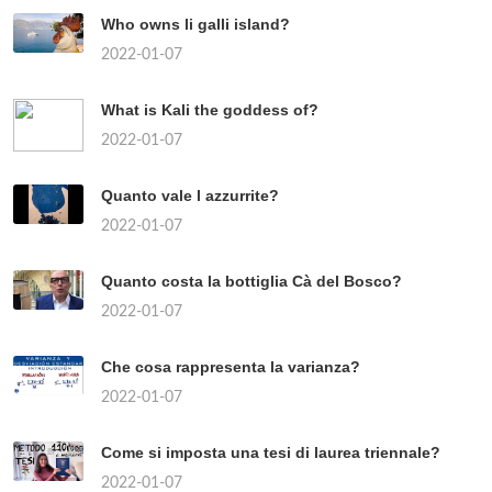
Who owns li galli island?
2022-01-07
What is Kali the goddess of?
2022-01-07
Quanto vale l azzurrite?
2022-01-07
Quanto costa la bottiglia Cà del Bosco?
2022-01-07
Che cosa rappresenta la varianza?
2022-01-07
Come si imposta una tesi di laurea triennale?
2022-01-07