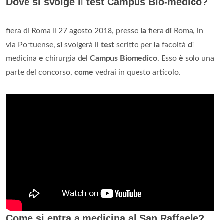
Dove si svolge il test Campus Bio-medico?
fiera di Roma Il 27 agosto 2018, presso
la
fiera
di
Roma, in
via Portuense,
si
svolgerà il
test
scritto per
la
facoltà
di
medicina
e
chirurgia del
Campus Biomedico
. Esso
è
solo una
parte del concorso,
come
vedrai in questo articolo.
Come si entra a medicina al San Raffaele?