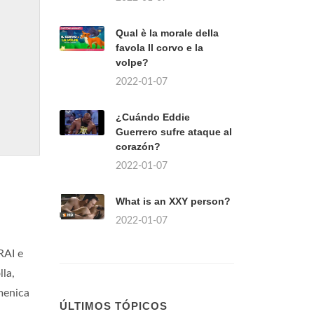
Qual è la morale della
favola Il corvo e la
volpe?
2022-01-07
¿Cuándo Eddie
Guerrero sufre ataque al
corazón?
2022-01-07
What is an XXY person?
2022-01-07
RAI e
lla,
menica
ÚLTIMOS TÓPICOS