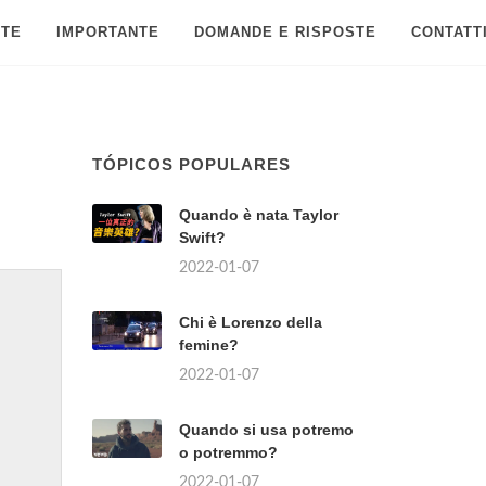
 TE
IMPORTANTE
DOMANDE E RISPOSTE
CONTATT
TÓPICOS POPULARES
Quando è nata Taylor
Swift?
2022-01-07
Chi è Lorenzo della
femine?
2022-01-07
Quando si usa potremo
o potremmo?
2022-01-07