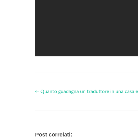
⇐ Quanto guadagna un traduttore in una casa e
Post correlati: