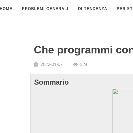
HOME
PROBLEMI GENERALI
DI TENDENZA
PER ST
Che programmi con
2022-01-07
324
Sommario