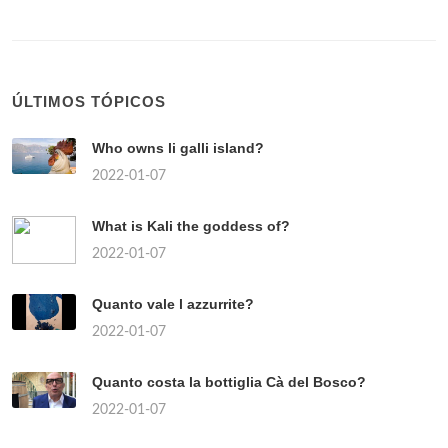
ÚLTIMOS TÓPICOS
Who owns li galli island?
2022-01-07
What is Kali the goddess of?
2022-01-07
Quanto vale l azzurrite?
2022-01-07
Quanto costa la bottiglia Cà del Bosco?
2022-01-07