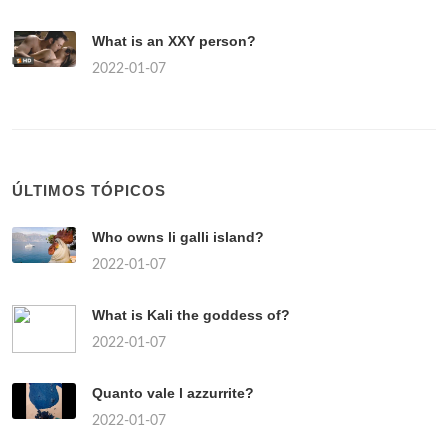
What is an XXY person?
2022-01-07
ÚLTIMOS TÓPICOS
Who owns li galli island?
2022-01-07
What is Kali the goddess of?
2022-01-07
Quanto vale l azzurrite?
2022-01-07