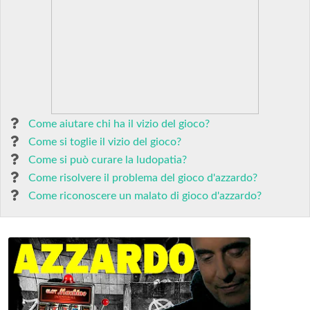
Come aiutare chi ha il vizio del gioco?
Come si toglie il vizio del gioco?
Come si può curare la ludopatia?
Come risolvere il problema del gioco d'azzardo?
Come riconoscere un malato di gioco d'azzardo?