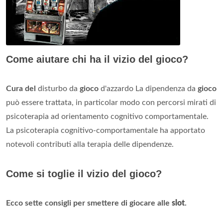
Come aiutare chi ha il vizio del gioco?
Cura del
disturbo da
gioco
d'azzardo La dipendenza da
gioco
può essere trattata, in particolar modo con percorsi mirati di
psicoterapia ad orientamento cognitivo comportamentale.
La psicoterapia cognitivo-comportamentale ha apportato
notevoli contributi alla terapia delle dipendenze.
Come si toglie il vizio del gioco?
Ecco sette consigli per smettere di giocare alle
slot
.