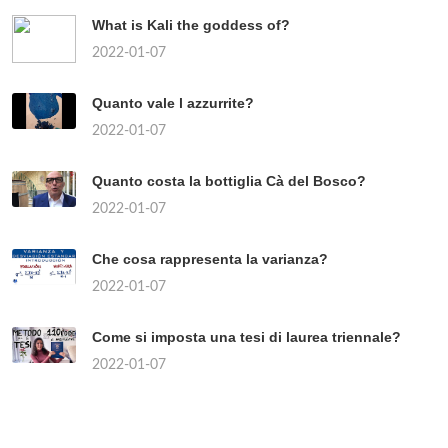
What is Kali the goddess of?
2022-01-07
Quanto vale l azzurrite?
2022-01-07
Quanto costa la bottiglia Cà del Bosco?
2022-01-07
Che cosa rappresenta la varianza?
2022-01-07
Come si imposta una tesi di laurea triennale?
2022-01-07