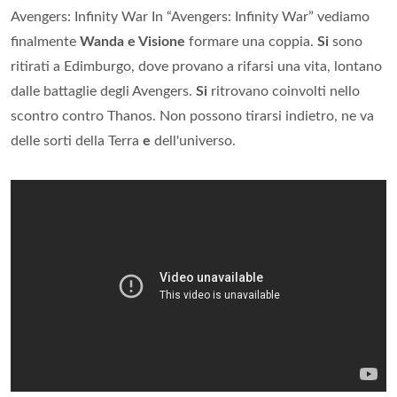
Avengers: Infinity War In “Avengers: Infinity War” vediamo
finalmente
Wanda e Visione
formare una coppia.
Si
sono
ritirati a Edimburgo, dove provano a rifarsi una vita, lontano
dalle battaglie degli Avengers.
Si
ritrovano coinvolti nello
scontro contro Thanos. Non possono tirarsi indietro, ne va
delle sorti della Terra
e
dell'universo.