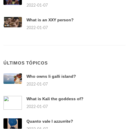
2022-01-07
What is an XXY person?
2022-01-07
ÚLTIMOS TÓPICOS
Who owns li galli island?
2022-01-07
What is Kali the goddess of?
2022-01-07
Quanto vale l azzurrite?