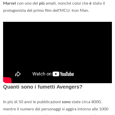
Marvel
con uno dei
più
amati, nonché colui che
è
stato il
protagonista del primo film dell'MCU: Iron Man.
Quanti sono i fumetti Avengers?
In più di 50 anni le pubblicazioni
sono
state circa 8000,
mentre il numero dei personaggi si aggira intorno alle 1000