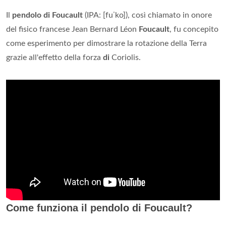
Il
pendolo di Foucault
(IPA: [fuˈko]), così chiamato in onore
del fisico francese Jean Bernard Léon
Foucault
, fu concepito
come esperimento per dimostrare la rotazione della Terra
grazie all'effetto della forza
di
Coriolis.
Come funziona il pendolo di Foucault?