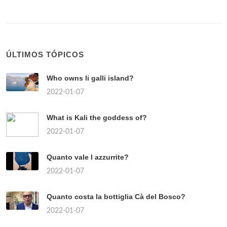
ÚLTIMOS TÓPICOS
Who owns li galli island?
2022-01-07
What is Kali the goddess of?
2022-01-07
Quanto vale l azzurrite?
2022-01-07
Quanto costa la bottiglia Cà del Bosco?
2022-01-07