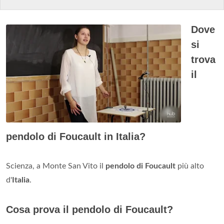
Dove
si
trova
il
pendolo di Foucault in Italia?
Scienza, a Monte San Vito il
pendolo di Foucault
più alto
d'
Italia
.
Cosa prova il pendolo di Foucault?