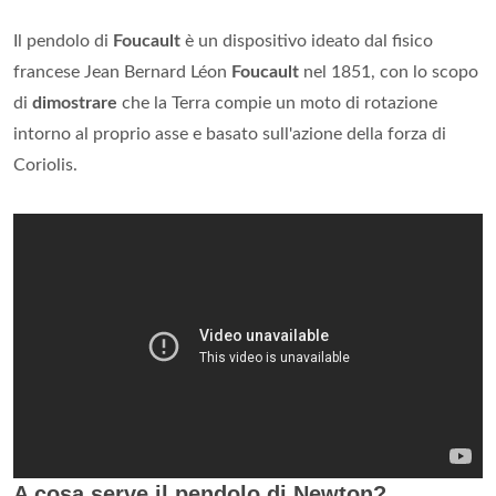
Il pendolo di
Foucault
è un dispositivo ideato dal fisico
francese Jean Bernard Léon
Foucault
nel 1851, con lo scopo
di
dimostrare
che la Terra compie un moto di rotazione
intorno al proprio asse e basato sull'azione della forza di
Coriolis.
A cosa serve il pendolo di Newton?