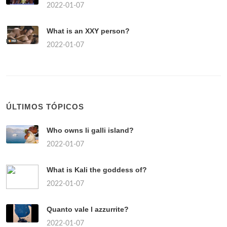
2022-01-07
What is an XXY person?
2022-01-07
ÚLTIMOS TÓPICOS
Who owns li galli island?
2022-01-07
What is Kali the goddess of?
2022-01-07
Quanto vale l azzurrite?
2022-01-07