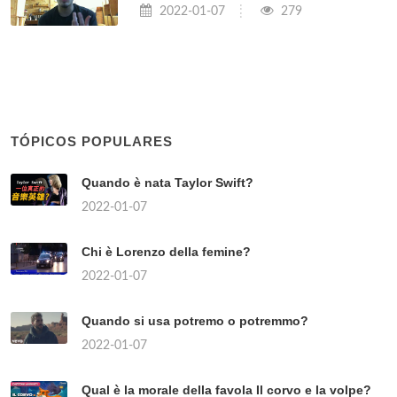
2022-01-07
279
TÓPICOS POPULARES
Quando è nata Taylor Swift?
2022-01-07
Chi è Lorenzo della femine?
2022-01-07
Quando si usa potremo o potremmo?
2022-01-07
Qual è la morale della favola Il corvo e la volpe?