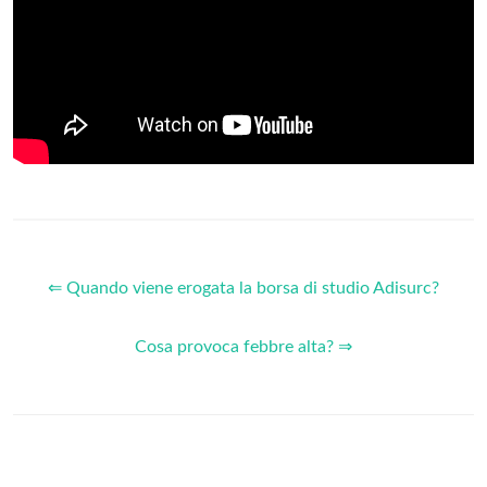
⇐ Quando viene erogata la borsa di studio Adisurc?
Cosa provoca febbre alta? ⇒