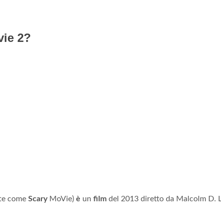
vie 2?
nte come
Scary
MoVie)
è
un
film
del 2013 diretto da Malcolm D. L