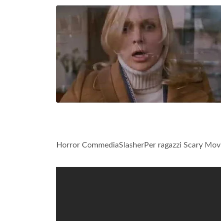
Horror CommediaSlasherPer ragazzi Scary Mov