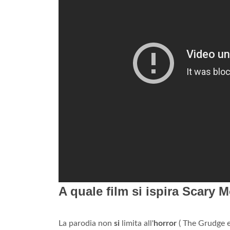
A quale film si ispira Scary 
La parodia non
si
limita all'
horror
( The Grudge e 