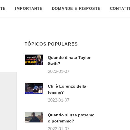
 TE
IMPORTANTE
DOMANDE E RISPOSTE
CONTATT
TÓPICOS POPULARES
Quando è nata Taylor
Swift?
2022-01-07
Chi è Lorenzo della
femine?
2022-01-07
Quando si usa potremo
o potremmo?
2022-01-07