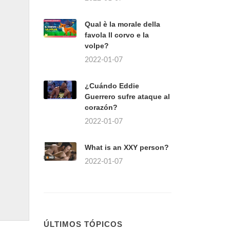
Qual è la morale della
favola Il corvo e la
volpe?
2022-01-07
¿Cuándo Eddie
Guerrero sufre ataque al
corazón?
2022-01-07
What is an XXY person?
2022-01-07
ÚLTIMOS TÓPICOS