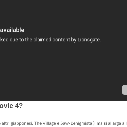
Movie 4?
altri giapponesi, The Village e Saw-L'enigmista ), ma
si
allarga al