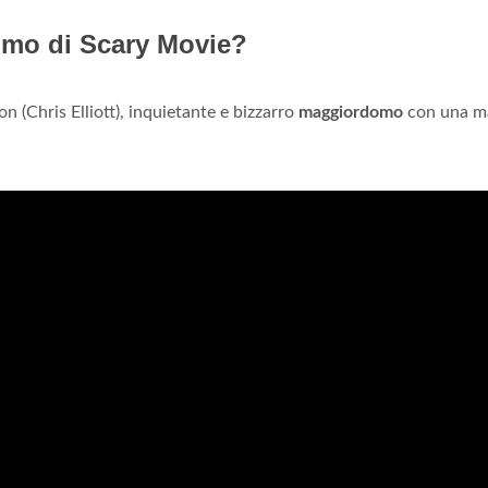
omo di Scary Movie?
on (Chris Elliott), inquietante e bizzarro
maggiordomo
con una m